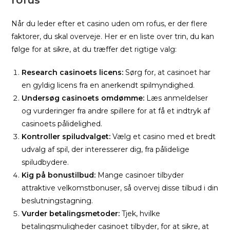
rofus
Når du leder efter et casino uden om rofus, er der flere
faktorer, du skal overveje. Her er en liste over trin, du kan
følge for at sikre, at du træffer det rigtige valg:
Research casinoets licens:
Sørg for, at casinoet har
en gyldig licens fra en anerkendt spilmyndighed.
Undersøg casinoets omdømme:
Læs anmeldelser
og vurderinger fra andre spillere for at få et indtryk af
casinoets pålidelighed.
Kontroller spiludvalget:
Vælg et casino med et bredt
udvalg af spil, der interesserer dig, fra pålidelige
spiludbydere.
Kig på bonustilbud:
Mange casinoer tilbyder
attraktive velkomstbonuser, så overvej disse tilbud i din
beslutningstagning.
Vurder betalingsmetoder:
Tjek, hvilke
betalingsmuligheder casinoet tilbyder, for at sikre, at