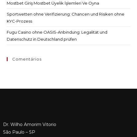
Mostbet Giriş Mostbet Üyelik İşlemleri Ve Oyna
Sportwetten ohne Verifizierung: Chancen und Risiken ohne
KYC-Prozess
Fugu Casino ohne OASIS-Anbindung: Legalität und
Datenschutz in Deutschland prüfen
Comentários
Dr. Wilho Amorim Vitorio
São Paulo – SP