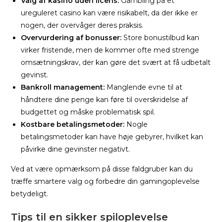
Valg af kasino uden licens:
Gambling på et
ureguleret casino kan være risikabelt, da der ikke er
nogen, der overvåger deres praksis.
Overvurdering af bonusser:
Store bonustilbud kan
virker fristende, men de kommer ofte med strenge
omsætningskrav, der kan gøre det svært at få udbetalt
gevinst.
Bankroll management:
Manglende evne til at
håndtere dine penge kan føre til overskridelse af
budgettet og måske problematisk spil.
Kostbare betalingsmetoder:
Nogle
betalingsmetoder kan have høje gebyrer, hvilket kan
påvirke dine gevinster negativt.
Ved at være opmærksom på disse faldgruber kan du
træffe smartere valg og forbedre din gamingoplevelse
betydeligt.
Tips til en sikker spiloplevelse