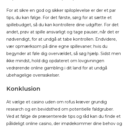
For at sikre en god og sikker spiloplevelse er der et par
tips, du kan følge. For det første, sørg for at sætte et
spillebudget, så du kan kontrollere dine udgifter. For det
andet, prøv at spille ansvarligt og tage pauser, når det er
nødvendigt, for at undgå at tabe kontrollen. Endvidere,
vær opmærksom på dine egne spillevaner; hvis du
begynder at føle dig overvældet, så søg hjælp. Sidst men
ikke mindst, hold dig opdateret om lovgivningen
vedrørende online gambling i dit land for at undgå
ubehagelige overraskelser.
Konklusion
At vælge et casino uden om rofus kræver grundig
research og en bevidsthed om potentielle faldgruber.
Ved at følge de præsenterede tips og råd kan du finde et
pålideligt online casino, der imødekommer dine behov og