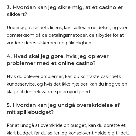
3. Hvordan kan jeg sikre mig, at et casino er
sikkert?
Undersøg casinoets licens, læs spilleranmeldelser, og vær
opmærksom på de betalingsmetoder, de tilbyder for at
vurdere deres sikkerhed og pålidelighed.
4. Hvad skal jeg gøre, hvis jeg oplever
problemer med et online casino?
Hvis du oplever problemer, kan du kontakte casinoets
kundeservice, og hvis det ikke hjælper, kan du indgive en
klage til den relevante spillemyndighed.
5. Hvordan kan jeg undgå overskridelse af
mit spillebudget?
For at undgå at overskride dit budget, kan du oprette et
klart budget før du spiller, og konsekvent holde dig til det,