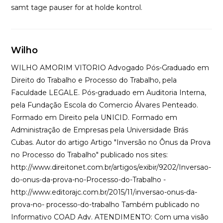
samt tage pauser for at holde kontrol.
Wilho
WILHO AMORIM VITORIO Advogado Pós-Graduado em
Direito do Trabalho e Processo do Trabalho, pela
Faculdade LEGALE. Pós-graduado em Auditoria Interna,
pela Fundação Escola do Comercio Álvares Penteado.
Formado em Direito pela UNICID. Formado em
Administração de Empresas pela Universidade Brás
Cubas. Autor do artigo Artigo "Inversão no Ônus da Prova
no Processo do Trabalho" publicado nos sites:
http://www.direitonet.com.br/artigos/exibir/9202/Inversao-
do-onus-da-prova-no-Processo-do-Trabalho -
http://www.editorajc.com.br/2015/11/inversao-onus-da-
prova-no- processo-do-trabalho Também publicado no
Informativo COAD Adv. ATENDIMENTO: Com uma visão