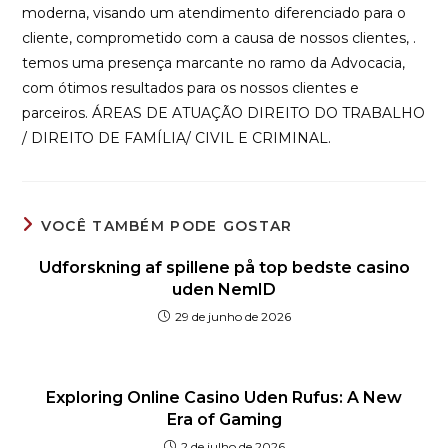
moderna, visando um atendimento diferenciado para o
cliente, comprometido com a causa de nossos clientes, .
temos uma presença marcante no ramo da Advocacia,
com ótimos resultados para os nossos clientes e
parceiros. ÁREAS DE ATUAÇÃO DIREITO DO TRABALHO
/ DIREITO DE FAMÍLIA/ CIVIL E CRIMINAL.
VOCÊ TAMBÉM PODE GOSTAR
Udforskning af spillene på top bedste casino
uden NemID
29 de junho de 2026
Exploring Online Casino Uden Rufus: A New
Era of Gaming
2 de julho de 2026