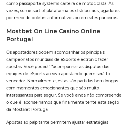
como passaporte systems carteira de motociclista. Às
vezes, some sort of plataforma os distribui aos jogadores
por meio de boletins informativos ou em sites parceiros.
Mostbet On Line Casino Online
Portugal
Os apostadores podem acompanhar os principais
campeonatos mundiais de eSports electronic fazer
apostas. Você poderá” “acompanhar as disputas das
equipes de eSports ao vivo apostando quem será to
vencedor. Normalmente, estas são partidas bem longas
com momentos emocionantes que são muito
interessantes para seguir. Se você ainda não compreende
o que é, aconselhamos que finalmente tente esta seção
da MostBet Portugal.
Apostas ao palpitante permitem ajustar estratégias