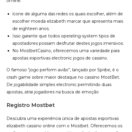
on-line.
ícone de alguma das redes os quais escolher, além de
escolher moeda elizabeth marcar que apresenta mais
de eighteen anos.
Isso garante que todos operating-system tipos de
apostadores possam desfrutar destes jogos imersivos.
No MostbetCasino, oferecemos uma variedade para
apostas esportivas electronic jogos de cassino.
O famoso “jogo perform avião”, lançado por Spribe, é o
crash game sobre maior destaque no cassino MostBet.
De jogabilidade simples electronic permitindo duas
apostas, atrai jogadores na busca de emoção
Registro Mostbet
Descubra uma experiência única de apostas esportivas
elizabeth cassino online com o Mostbet. Oferecemos os