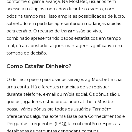
conforme o game avança. Na MostBet, usuários têm
acesso a múltiplos mercados durante o evento, com
odds na tempo real. Isso amplia as possibilidades de lucro,
sobretudo em partidas apresentando mudanças rápidas
para cenário. O recurso de transmissão ao vivo,
combinado apresentando dados estatísticos em tempo
real, dá ao apostador alguma vantagem significativa em
tomada de decisão.
Como Estafar Dinheiro?
O de início passo para usar os serviços ag Mostbet é criar
uma conta. Há diferentes maneiras de se registrar
durante telefone, e-mail ou mídia social. Os bônus são u
que os jogadores estão procurando at the a Mostbet
possui vários bônus pra todos os usuários. Também
oferecemos alguma extensa Base para Conhecimentos e
Perguntas Frequentes (FAQ), la cual contêm respostas
detalhadas às perguntas cependant comuns.