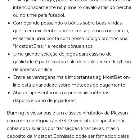
intencionadamente no primeiro cavalo atrás do percha
ou no time para futebol.
Começando possuindo o bônus sobre boas-vindas,
que já era excelente, porém conseguimos melhorá-lo,
ensenada uma conta com nosso código promocional
“MostbetBrasil” e receba bônus altos.
Uma grande seleção de jogos para cassino de
qualidade é parte sostanziale de qualquer site legítimo
de apostas on-line.
Entre as vantagens mais importantes ag MostBet on-
line está a variedade sobre métodos de pagamento.
Abaixo, apresentamos os principais métodos
disponíveis afin de jogadores.
Burning Is victorious é um clássico «frutado» da Playson
com uma configuração 3×3. O web site de apostas não
cobra dos usuários por transações financeiras, mas o
deposito da Mostbet Comissão pode ser fornecido pelas