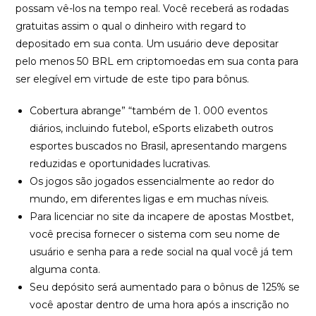
possam vê-los na tempo real. Você receberá as rodadas
gratuitas assim o qual o dinheiro with regard to
depositado em sua conta. Um usuário deve depositar
pelo menos 50 BRL em criptomoedas em sua conta para
ser elegível em virtude de este tipo para bônus.
Cobertura abrange” “também de 1. 000 eventos
diários, incluindo futebol, eSports elizabeth outros
esportes buscados no Brasil, apresentando margens
reduzidas e oportunidades lucrativas.
Os jogos são jogados essencialmente ao redor do
mundo, em diferentes ligas e em muchas níveis.
Para licenciar no site da incapere de apostas Mostbet,
você precisa fornecer o sistema com seu nome de
usuário e senha para a rede social na qual você já tem
alguma conta.
Seu depósito será aumentado para o bônus de 125% se
você apostar dentro de uma hora após a inscrição no