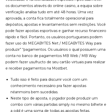
os documentos através do online casino, a equipa sobre
verificação analisa tudo em até 48 horas. Uma vez
aprovada, a conta fica totalmente operacional para
depósitos, apostas e levantamentos sem restrições. Você
pode fazer apostas esportivas e ganhar recurso financeiro
rápido e fácil. Portanto, os usuários portugueses podem
fazer uso do MEGABYTES Net / MEGABYTES Way para
produzir” “pagamentos. Os usuários o qual possuem uma
conta no banco de pagamentos MB Web / MB Way
podem fazer usufructo de seu cartão virtuais para realizar
e receber pagamentos na Mostbet.
Tudo isso é feito para discurrir você com um
conhecimento necessário pra fazer apostas
néanmoins bem sucedidas.
Neste tipo de aposta, o jogador pode produzir um
combo com várias partidas simply no mesmo bilhete e
a odd é uma soma de todas as apostas feitas.