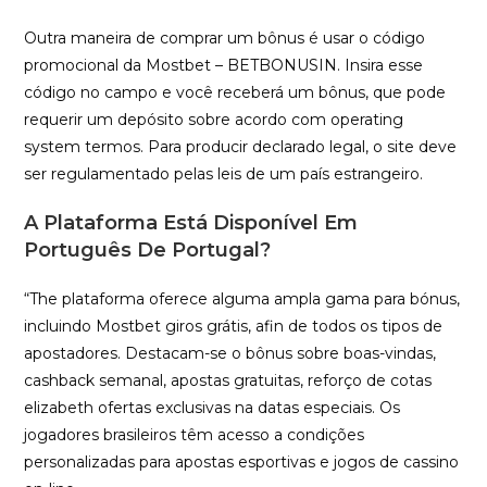
Outra maneira de comprar um bônus é usar o código
promocional da Mostbet – BETBONUSIN. Insira esse
código no campo e você receberá um bônus, que pode
requerir um depósito sobre acordo com operating
system termos. Para producir declarado legal, o site deve
ser regulamentado pelas leis de um país estrangeiro.
A Plataforma Está Disponível Em
Português De Portugal?
“The plataforma oferece alguma ampla gama para bónus,
incluindo Mostbet giros grátis, afin de todos os tipos de
apostadores. Destacam-se o bônus sobre boas-vindas,
cashback semanal, apostas gratuitas, reforço de cotas
elizabeth ofertas exclusivas na datas especiais. Os
jogadores brasileiros têm acesso a condições
personalizadas para apostas esportivas e jogos de cassino