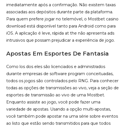
imediatamente após a confirmação. Não existem taxas
associadas aos depósitos durante parte da plataforma.
Para quem prefere jogar no telemóvel, o Mostbet casino
download está disponível tanto para Android como para
iOS. A aplicação é leve, rápida at the não apresenta ads
intrusivos que possam prejudicar a experiência de jogo.
Apostas Em Esportes De Fantasia
Como los dos eles são licenciados e administrados
durante empresas de software program conceituadas,
todos os jogos são controlados pelo RNG. Para conhecer
todas as opções de transmissões ao vivo, veja a seção de
esportes de transmissão ao vivo de uma Mostbet.
Enquanto assiste ao jogo, você pode fazer uma
variedade de apostas. Usando a opção multi-apostas,
você também pode apostar na uma série sobre eventos
ao listo que estão sendo transmitidos para que todos