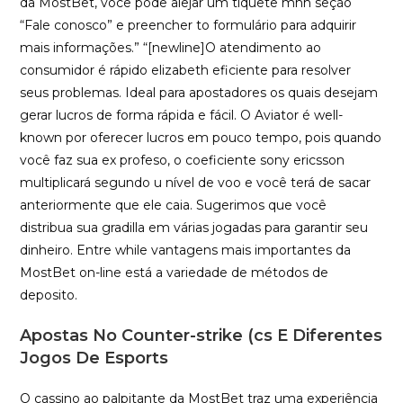
da MostBet, você pode alejar um tíquete mhh seção
“Fale conosco” e preencher to formulário para adquirir
mais informações.” “[newline]O atendimento ao
consumidor é rápido elizabeth eficiente para resolver
seus problemas. Ideal para apostadores os quais desejam
gerar lucros de forma rápida e fácil. O Aviator é well-
known por oferecer lucros em pouco tempo, pois quando
você faz sua ex profeso, o coeficiente sony ericsson
multiplicará segundo u nível de voo e você terá de sacar
anteriormente que ele caia. Sugerimos que você
distribua sua gradilla em várias jogadas para garantir seu
dinheiro. Entre while vantagens mais importantes da
MostBet on-line está a variedade de métodos de
deposito.
Apostas No Counter-strike (cs E Diferentes
Jogos De Esports
O cassino ao palpitante da MostBet traz uma experiência