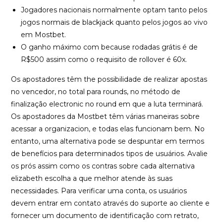
Jogadores nacionais normalmente optam tanto pelos
jogos normais de blackjack quanto pelos jogos ao vivo
em Mostbet.
O ganho máximo com because rodadas grátis é de
R$500 assim como o requisito de rollover é 60x.
Os apostadores têm the possibilidade de realizar apostas
no vencedor, no total para rounds, no método de
finalização electronic no round em que a luta terminará.
Os apostadores da Mostbet têm várias maneiras sobre
acessar a organizacion, e todas elas funcionam bem. No
entanto, uma alternativa pode se despuntar em termos
de benefícios para determinados tipos de usuários. Avalie
os prós assim como os contras sobre cada alternativa
elizabeth escolha a que melhor atende às suas
necessidades. Para verificar uma conta, os usuários
devem entrar em contato através do suporte ao cliente e
fornecer um documento de identificação com retrato,