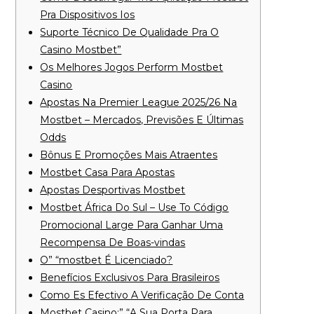
Pra Dispositivos Ios
Suporte Técnico De Qualidade Pra O
Casino Mostbet”
Os Melhores Jogos Perform Mostbet
Casino
Apostas Na Premier League 2025/26 Na
Mostbet – Mercados, Previsões E Últimas
Odds
Bônus E Promoções Mais Atraentes
Mostbet Casa Para Apostas
Apostas Desportivas Mostbet
Mostbet África Do Sul – Use To Código
Promocional Large Para Ganhar Uma
Recompensa De Boas-vindas
O” “mostbet É Licenciado?
Benefícios Exclusivos Para Brasileiros
Como Es Efectivo A Verificação De Conta
Mostbet Casino:” “A Sua Porta Para