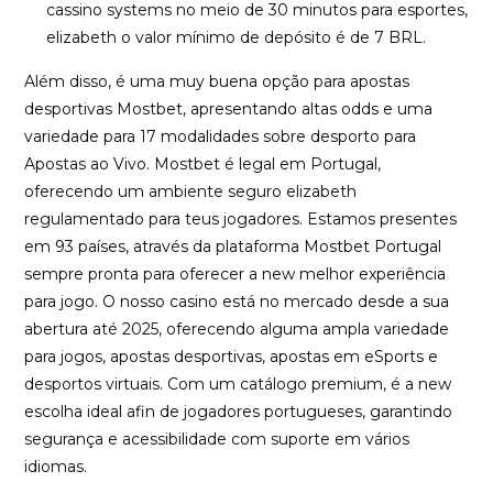
cassino systems no meio de 30 minutos para esportes,
elizabeth o valor mínimo de depósito é de 7 BRL.
Além disso, é uma muy buena opção para apostas
desportivas Mostbet, apresentando altas odds e uma
variedade para 17 modalidades sobre desporto para
Apostas ao Vivo. Mostbet é legal em Portugal,
oferecendo um ambiente seguro elizabeth
regulamentado para teus jogadores. Estamos presentes
em 93 países, através da plataforma Mostbet Portugal
sempre pronta para oferecer a new melhor experiência
para jogo. O nosso casino está no mercado desde a sua
abertura até 2025, oferecendo alguma ampla variedade
para jogos, apostas desportivas, apostas em eSports e
desportos virtuais. Com um catálogo premium, é a new
escolha ideal afin de jogadores portugueses, garantindo
segurança e acessibilidade com suporte em vários
idiomas.