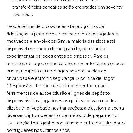
transferências bancárias serão creditadas em seventy
two horas.
Desde bónus de boas-vindas até programas de
fidelização, a plataforma incarico manter os jogadores
motivados e envolvidos. Sim, a maioria das slots está
disponível em modo demo gratuito, permitindo
experimentar os jogos antes de arriesgar. Para os
amantes de jogos online casino, é reconfortante conocer
que a trampolín cumpre rigorosos protocolos de
privacidade electronic segurança. A política de Jogo”
“Responsável também está implementada, com
ferramentas de autoexclusão e lignes de depósito
disponíveis. Para jogadores os quais valorizam rapidez
elizabeth privacidade nas transações, a plataforma aceita
diversas criptomoedas lo que método de pagamento.
Esta opção tem ganho popularidade entre os utilizadores
portugueses nos últimos anos.