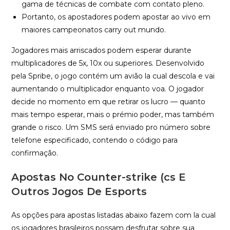
gama de técnicas de combate com contato pleno.
Portanto, os apostadores podem apostar ao vivo em
maiores campeonatos carry out mundo.
Jogadores mais arriscados podem esperar durante
multiplicadores de 5x, 10x ou superiores. Desenvolvido
pela Spribe, o jogo contém um avião la cual descola e vai
aumentando o multiplicador enquanto voa. O jogador
decide no momento em que retirar os lucro — quanto
mais tempo esperar, mais o prémio poder, mas também
grande o risco. Um SMS será enviado pro número sobre
telefone especificado, contendo o código para
confirmação.
Apostas No Counter-strike (cs E
Outros Jogos De Esports
As opções para apostas listadas abaixo fazem com la cual
os jogadores brasileiros possam desfrutar sobre sua