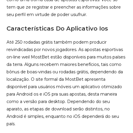
tem que ze registrar e preencher as informações sobre
seu perfil em virtude de poder usufruir.
Características Do Aplicativo Ios
Até 250 rodadas grátis também podem producir
reivindicadas por novos jogadores. As apostas esportivas
on-line weil MostBet estão disponíveis para muitos países
da terra. Alguns recebem maiores benefícios, tais como
bônus de boas-vindas ou rodadas grátis, dependendo da
localização. O site formal da MostBet apresenta
disponível para usuários móveis um aplicativo otimizado
para Android os e iOS pra suas apostas, desta maneira
como a versão para desktop. Dependendo do seu
aparato, as etapas de download serão distintos, no
Android é simples, enquanto no iOS dependerá do seu
país.