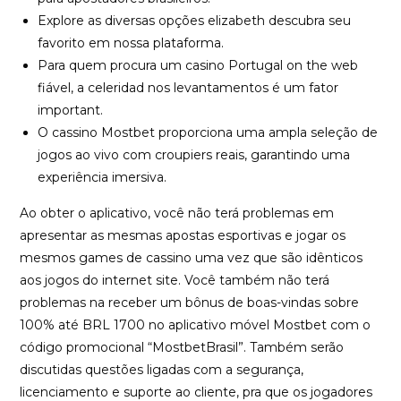
Explore as diversas opções elizabeth descubra seu
favorito em nossa plataforma.
Para quem procura um casino Portugal on the web
fiável, a celeridad nos levantamentos é um fator
important.
O cassino Mostbet proporciona uma ampla seleção de
jogos ao vivo com croupiers reais, garantindo uma
experiência imersiva.
Ao obter o aplicativo, você não terá problemas em
apresentar as mesmas apostas esportivas e jogar os
mesmos games de cassino uma vez que são idênticos
aos jogos do internet site. Você também não terá
problemas na receber um bônus de boas-vindas sobre
100% até BRL 1700 no aplicativo móvel Mostbet com o
código promocional “MostbetBrasil”. Também serão
discutidas questões ligadas com a segurança,
licenciamento e suporte ao cliente, pra que os jogadores