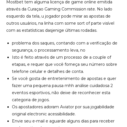
Mostbet tem alguma licença de game online emitida
através da Curaçao Gaming Commission rate. No lado
esquerdo da tela, u jogador pode mirar as apostas de
outros usuários, na linha com some sort of parte visível
com as estatísticas dasjenige últimas rodadas.
problema dos saques, contando com a verificação de
segurança, o processamento leva, no
Isto é feito através de um processo de a couple of
etapas, e requer que você forneça seu número sobre
telefone celular e detalhes de conta.
Se você gosta de entretenimento de apostas e quer
fazer uma pequena pausa mhh análise cuidadosa 2
eventos esportivos, não deixe de reconhecer esta
categoria de jogos.
Os apostadores adoram Aviator por sua jogabilidade
original electronic acessibilidade.
Envie seu e-mail e aguarde alguns dias para receber