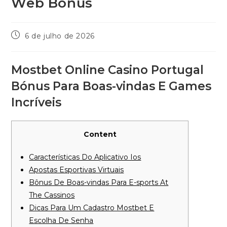
Web Bónus
6 de julho de 2026
Mostbet Online Casino Portugal
Bónus Para Boas-vindas E Games
Incríveis
Content
Características Do Aplicativo Ios
Apostas Esportivas Virtuais
Bônus De Boas-vindas Para E-sports At
The Cassinos
Dicas Para Um Cadastro Mostbet E
Escolha De Senha