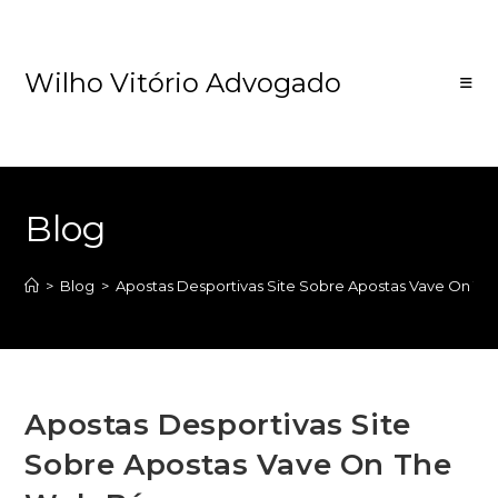
Wilho Vitório Advogado
Blog
>
Blog
>
Apostas Desportivas Site Sobre Apostas Vave On T
Apostas Desportivas Site
Sobre Apostas Vave On The