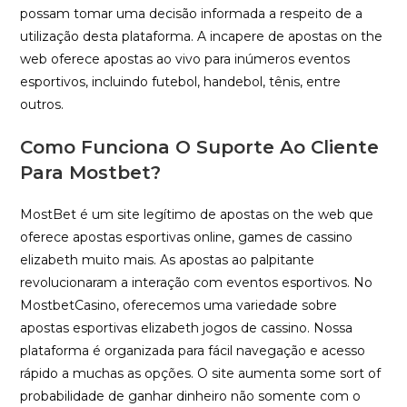
possam tomar uma decisão informada a respeito de a
utilização desta plataforma. A incapere de apostas on the
web oferece apostas ao vivo para inúmeros eventos
esportivos, incluindo futebol, handebol, tênis, entre
outros.
Como Funciona O Suporte Ao Cliente
Para Mostbet?
MostBet é um site legítimo de apostas on the web que
oferece apostas esportivas online, games de cassino
elizabeth muito mais. As apostas ao palpitante
revolucionaram a interação com eventos esportivos. No
MostbetCasino, oferecemos uma variedade sobre
apostas esportivas elizabeth jogos de cassino. Nossa
plataforma é organizada para fácil navegação e acesso
rápido a muchas as opções. O site aumenta some sort of
probabilidade de ganhar dinheiro não somente com o