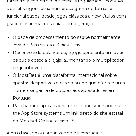
também a conformidade com as regulamentações. As
slots abrangem uma numerosa gama de temas e
funcionalidades, desde jogos clássicos a new títulos com
gráficos e animações para última geração.
O pace de processamento do saque normalmente
leva de 15 minutos a 3 dias úteis.
Desenvolvido pela Spribe, o jogo apresenta um avião
os quais descola e ajajai aumentando o multiplicador
enquanto voa.
O MostBet é uma plataforma internacional sobre
apostas desportivas e casino online que oferece uma
numerosa gama de opções aos apostadores em
Portugal.
Para baixar o aplicativo na um iPhone, você pode usar
the App Store systems um link direto do site estatal
do Mostbet On line casino PT.
Além disso, nossa organizacion é licenciada e