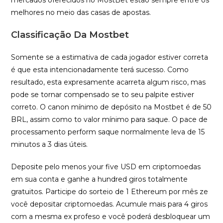
mercados oferecidos no MostBet estão sempre entre os
melhores no meio das casas de apostas.
Classificação Da Mostbet
Somente se a estimativa de cada jogador estiver correta
é que esta intencionadamente terá sucesso. Como
resultado, esta expresamente acarreta algum risco, mas
pode se tornar compensado se to seu palpite estiver
correto. O canon mínimo de depósito na Mostbet é de 50
BRL, assim como to valor mínimo para saque. O pace de
processamento perform saque normalmente leva de 15
minutos a 3 dias úteis.
Deposite pelo menos your five USD em criptomoedas
em sua conta e ganhe a hundred giros totalmente
gratuitos. Participe do sorteio de 1 Ethereum por mês ze
você depositar criptomoedas. Acumule mais para 4 giros
com a mesma ex profeso e você poderá desbloquear um