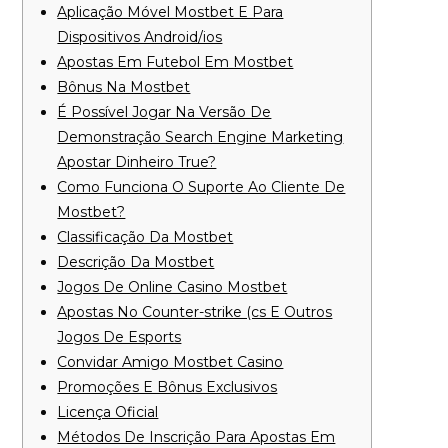
Aplicação Móvel Mostbet E Para
Dispositivos Android/ios
Apostas Em Futebol Em Mostbet
Bônus Na Mostbet
É Possível Jogar Na Versão De
Demonstração Search Engine Marketing
Apostar Dinheiro True?
Como Funciona O Suporte Ao Cliente De
Mostbet?
Classificação Da Mostbet
Descrição Da Mostbet
Jogos De Online Casino Mostbet
Apostas No Counter-strike (cs E Outros
Jogos De Esports
Convidar Amigo Mostbet Casino
Promoções E Bônus Exclusivos
Licença Oficial
Métodos De Inscrição Para Apostas Em