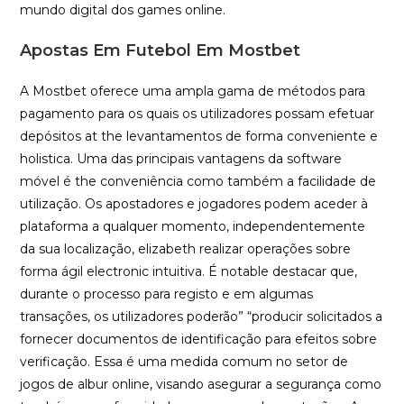
mundo digital dos games online.
Apostas Em Futebol Em Mostbet
A Mostbet oferece uma ampla gama de métodos para
pagamento para os quais os utilizadores possam efetuar
depósitos at the levantamentos de forma conveniente e
holistica. Uma das principais vantagens da software
móvel é the conveniência como também a facilidade de
utilização. Os apostadores e jogadores podem aceder à
plataforma a qualquer momento, independentemente
da sua localização, elizabeth realizar operações sobre
forma ágil electronic intuitiva. É notable destacar que,
durante o processo para registo e em algumas
transações, os utilizadores poderão” “producir solicitados a
fornecer documentos de identificação para efeitos sobre
verificação. Essa é uma medida comum no setor de
jogos de albur online, visando asegurar a segurança como