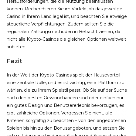
Herausforderungen, die die Nutzung beeinflussen
können. Recherchieren Sie im Vorfeld, ob das jeweilige
Casino in Ihrem Land legal ist, und beachten Sie etwaige
steuerliche Verpflichtungen. Zudem sollten Sie die
regionalen Zahlungsmethoden in Betracht ziehen, da
nicht alle Krypto-Casinos die gleichen Optionen weltweit
anbieten.
Fazit
In der Welt der Krypto-Casinos spielt der Hausevorteil
eine zentrale Rolle, und es ist wichtig, eine Plattform zu
wählen, die zu Ihrem Spielstil passt. Ob Sie auf der Suche
nach den besten Gewinnchancen sind oder einfach nur
ein gutes Design und Benutzererlebnis bevorzugen, es
gibt zahlreiche Optionen. Vergessen Sie nicht, alle
Kriterien sorgfältig zu beachten – von den angebotenen
Spielen bis hin zu den Bonusangeboten, und setzen Sie
sich mit den verschiedenen Stärken und Schwächen der