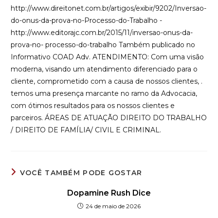
http://www.direitonet.com.br/artigos/exibir/9202/Inversao-
do-onus-da-prova-no-Processo-do-Trabalho -
http://www.editorajc.com.br/2015/11/inversao-onus-da-
prova-no- processo-do-trabalho Também publicado no
Informativo COAD Adv. ATENDIMENTO: Com uma visão
moderna, visando um atendimento diferenciado para o
cliente, comprometido com a causa de nossos clientes, .
temos uma presença marcante no ramo da Advocacia,
com ótimos resultados para os nossos clientes e
parceiros. ÁREAS DE ATUAÇÃO DIREITO DO TRABALHO
/ DIREITO DE FAMÍLIA/ CIVIL E CRIMINAL.
VOCÊ TAMBÉM PODE GOSTAR
Dopamine Rush Dice
24 de maio de 2026