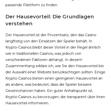
passende Plattform zu finden.
Der Hausevorteil: Die Grundlagen
verstehen
Der Hausevorteil ist der Prozentsatz, den das Casino
langfristig von den Einsätzen der Spieler behält. In
Krypto-Casinos bleibt dieser Vorteil in der Regel ähnlich
wie in traditionellen Casinos, was jedoch von
verschiedenen Faktoren abhängt. In diesem
Zusammenhang erkläre ich, wie Sie den Hausevorteil bei
der Auswahl einer Website berücksichtigen sollten. Einige
Krypto-Casinos bieten einen geringeren Hausevorteil an
als andere, was bedeutet, dass die Spieler bessere
Gewinnchancen haben. Ein guter Anhaltspunkt ist,
Krypto-Casinos zu bevorzugen, die transparent über ihren
Hausevorteil informieren.