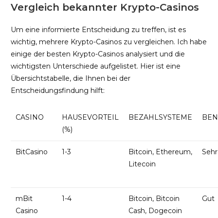
Vergleich bekannter Krypto-Casinos
Um eine informierte Entscheidung zu treffen, ist es
wichtig, mehrere Krypto-Casinos zu vergleichen. Ich habe
einige der besten Krypto-Casinos analysiert und die
wichtigsten Unterschiede aufgelistet. Hier ist eine
Übersichtstabelle, die Ihnen bei der
Entscheidungsfindung hilft:
CASINO
HAUSEVORTEIL
BEZAHLSYSTEME
BEN
(%)
BitCasino
1-3
Bitcoin, Ethereum,
Sehr
Litecoin
mBit
1-4
Bitcoin, Bitcoin
Gut
Casino
Cash, Dogecoin