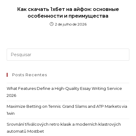
Как скачать 1хбет на айфон: основные
особенности и преимущества
2 de julho de 2026
Posts Recentes
What Features Define a High-Quality Essay Writing Service
2026
Maximize Betting on Tennis: Grand Slams and ATP Markets via
1win
Srovnání tříválcových retro klasik a moderních klastrových
automatů Mostbet