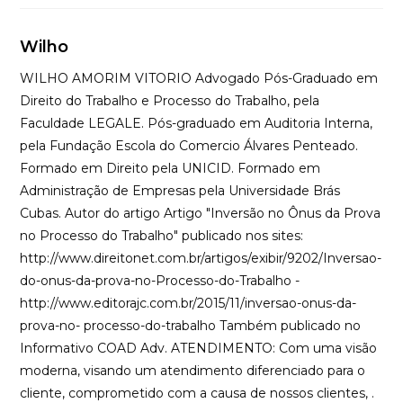
Wilho
WILHO AMORIM VITORIO Advogado Pós-Graduado em
Direito do Trabalho e Processo do Trabalho, pela
Faculdade LEGALE. Pós-graduado em Auditoria Interna,
pela Fundação Escola do Comercio Álvares Penteado.
Formado em Direito pela UNICID. Formado em
Administração de Empresas pela Universidade Brás
Cubas. Autor do artigo Artigo "Inversão no Ônus da Prova
no Processo do Trabalho" publicado nos sites:
http://www.direitonet.com.br/artigos/exibir/9202/Inversao-
do-onus-da-prova-no-Processo-do-Trabalho -
http://www.editorajc.com.br/2015/11/inversao-onus-da-
prova-no- processo-do-trabalho Também publicado no
Informativo COAD Adv. ATENDIMENTO: Com uma visão
moderna, visando um atendimento diferenciado para o
cliente, comprometido com a causa de nossos clientes, .