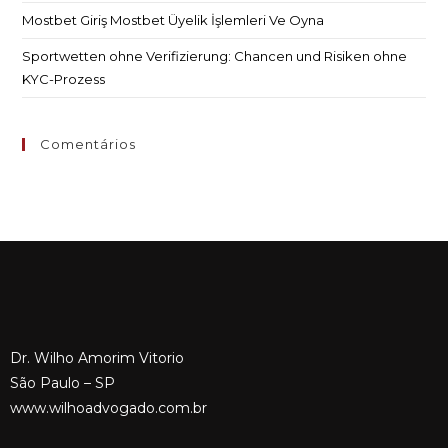
Mostbet Giriş Mostbet Üyelik İşlemleri Ve Oyna
Sportwetten ohne Verifizierung: Chancen und Risiken ohne
KYC-Prozess
Comentários
Dr. Wilho Amorim Vitorio
São Paulo – SP
www.wilhoadvogado.com.br