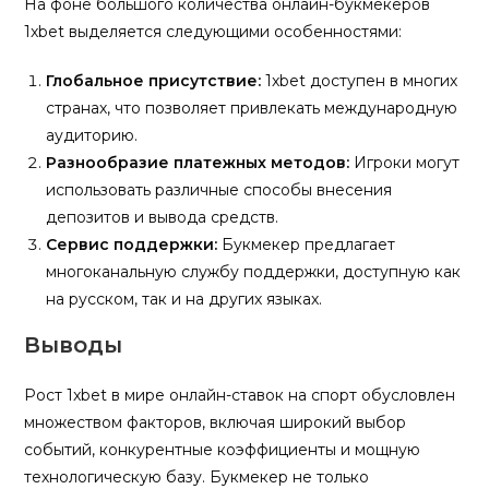
На фоне большого количества онлайн-букмекеров
1xbet выделяется следующими особенностями:
Глобальное присутствие:
1xbet доступен в многих
странах, что позволяет привлекать международную
аудиторию.
Разнообразие платежных методов:
Игроки могут
использовать различные способы внесения
депозитов и вывода средств.
Сервис поддержки:
Букмекер предлагает
многоканальную службу поддержки, доступную как
на русском, так и на других языках.
Выводы
Рост 1xbet в мире онлайн-ставок на спорт обусловлен
множеством факторов, включая широкий выбор
событий, конкурентные коэффициенты и мощную
технологическую базу. Букмекер не только