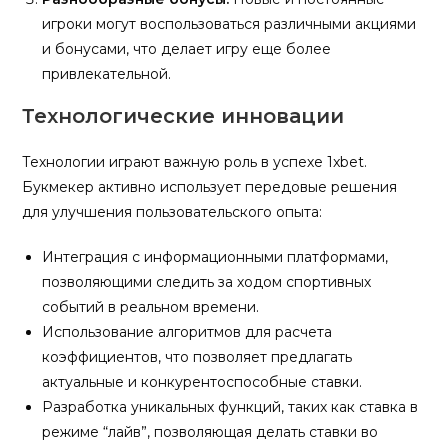
игроки могут воспользоваться различными акциями
и бонусами, что делает игру еще более
привлекательной.
Технологические инновации
Технологии играют важную роль в успехе 1xbet.
Букмекер активно использует передовые решения
для улучшения пользовательского опыта:
Интеграция с информационными платформами,
позволяющими следить за ходом спортивных
событий в реальном времени.
Использование алгоритмов для расчета
коэффициентов, что позволяет предлагать
актуальные и конкурентоспособные ставки.
Разработка уникальных функций, таких как ставка в
режиме “лайв”, позволяющая делать ставки во