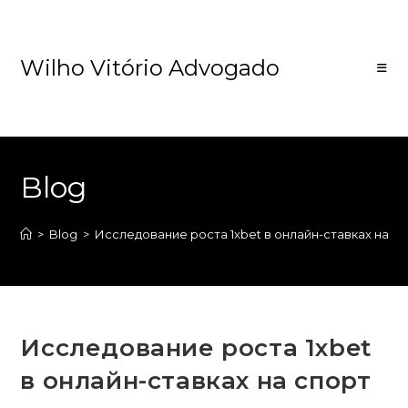
Wilho Vitório Advogado
Blog
>
Blog
>
Исследование роста 1xbet в онлайн-ставках на с
Исследование роста 1xbet
в онлайн-ставках на спорт