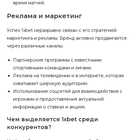
время матчей.
Реклама и маркетинг
Успех 1xbet неразрывно связан с его стратегией
маркетинга и рекламы. Бренд активно продвигается
через различные каналы:
Партнерские программы с известными
спортивными командами и лигами.
Реклама на телевидении и в интернете, которая
охватывает широкую аудиторию.
Использование соцсетей для взаимодействия с
игроками и предоставления актуальной
информации о ставках и акциях.
Чем выделяется 1xbet среди
конкурентов?