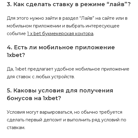
3. Как сделать ставку в режиме “лайв”?
Для этого нужно зайти в раздел “Лайв” на сайте или в
мобильном приложении и выбрать интересующее
событие
1 x bet букмекерская контора
.
4. Есть ли мобильное приложение
1xbet?
Да, 1xbet предлагает удобное мобильное приложение
для ставок с любых устройств.
5. Каковы условия для получения
бонусов на 1xbet?
Условия могут варьироваться, но обычно требуется
сделать первый депозит и выполнить ряд условий по
ставкам.