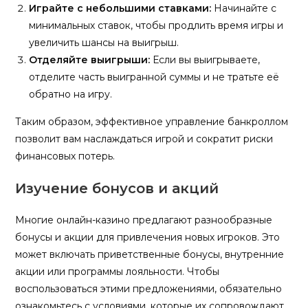
Играйте с небольшими ставками:
Начинайте с
минимальных ставок, чтобы продлить время игры и
увеличить шансы на выигрыш.
Отделяйте выигрыши:
Если вы выигрываете,
отделите часть выигранной суммы и не тратьте её
обратно на игру.
Таким образом, эффективное управление банкроллом
позволит вам наслаждаться игрой и сократит риски
финансовых потерь.
Изучение бонусов и акций
Многие онлайн-казино предлагают разнообразные
бонусы и акции для привлечения новых игроков. Это
может включать приветственные бонусы, внутренние
акции или программы лояльности. Чтобы
воспользоваться этими предложениями, обязательно
ознакомьтесь с условиями, которые их сопровождают.