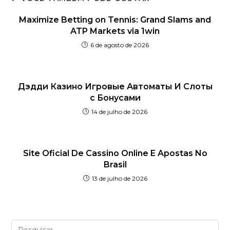
Maximize Betting on Tennis: Grand Slams and
ATP Markets via 1win
6 de agosto de 2026
Дэдди Казино Игровые Автоматы И Слоты
с Бонусами
14 de julho de 2026
Site Oficial De Cassino Online E Apostas No
Brasil
13 de julho de 2026