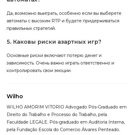
Да, возможно выиграть, особенно если вы выберете
автоматы с высоким RTP и будете придерживаться
правильных стратегий.
5. Каковы риски азартных игр?
Основные риски включают потерю денег и
зависимость. Очень важно играть ответственно и
контролировать свои эмоции.
Wilho
WILHO AMORIM VITORIO Advogado Pós-Graduado em
Direito do Trabalho e Processo do Trabalho, pela
Faculdade LEGALE. Pós-graduado em Auditoria Interna,
pela Fundação Escola do Comercio Álvares Penteado.