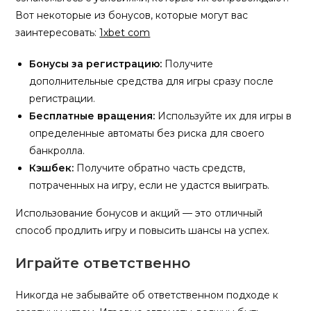
Вот некоторые из бонусов, которые могут вас
заинтересовать:
1xbet com
Бонусы за регистрацию:
Получите
дополнительные средства для игры сразу после
регистрации.
Бесплатные вращения:
Используйте их для игры в
определенные автоматы без риска для своего
банкролла.
Кэшбек:
Получите обратно часть средств,
потраченных на игру, если не удастся выиграть.
Использование бонусов и акций — это отличный
способ продлить игру и повысить шансы на успех.
Играйте ответственно
Никогда не забывайте об ответственном подходе к