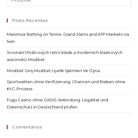
Posts Recentes
Maximize Betting on Tennis: Grand Slams and ATP Markets via
1win
Srovnání tříválcových retro klasik a moderních klastrových
automatů Mostbet
Mostbet Giriş Mostbet Üyelik İşlemleri Ve Oyna
Sportwetten ohne Verifizierung: Chancen und Risiken ohne
KYC-Prozess
Fugu Casino ohne OASIS-Anbindung: Legalität und
Datenschutz in Deutschland prüfen
Comentários