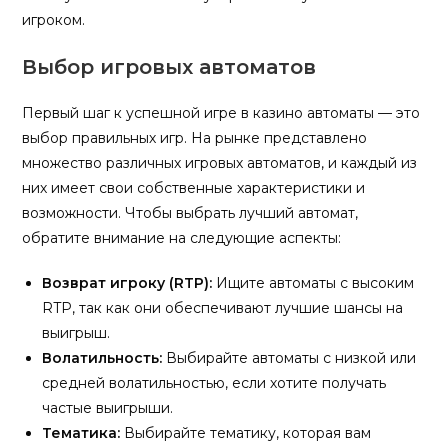
игроком.
Выбор игровых автоматов
Первый шаг к успешной игре в казино автоматы — это
выбор правильных игр. На рынке представлено
множество различных игровых автоматов, и каждый из
них имеет свои собственные характеристики и
возможности. Чтобы выбрать лучший автомат,
обратите внимание на следующие аспекты:
Возврат игроку (RTP):
Ищите автоматы с высоким
RTP, так как они обеспечивают лучшие шансы на
выигрыш.
Волатильность:
Выбирайте автоматы с низкой или
средней волатильностью, если хотите получать
частые выигрыши.
Тематика:
Выбирайте тематику, которая вам