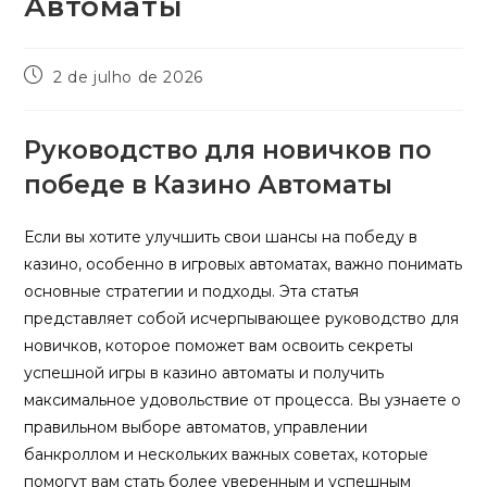
Автоматы
2 de julho de 2026
Руководство для новичков по
победе в Казино Автоматы
Если вы хотите улучшить свои шансы на победу в
казино, особенно в игровых автоматах, важно понимать
основные стратегии и подходы. Эта статья
представляет собой исчерпывающее руководство для
новичков, которое поможет вам освоить секреты
успешной игры в казино автоматы и получить
максимальное удовольствие от процесса. Вы узнаете о
правильном выборе автоматов, управлении
банкроллом и нескольких важных советах, которые
помогут вам стать более уверенным и успешным